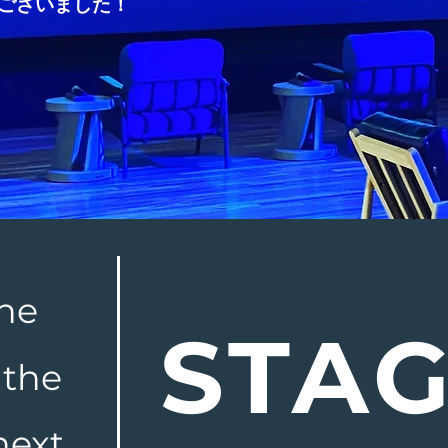
ございました！
the
STA
 the
next