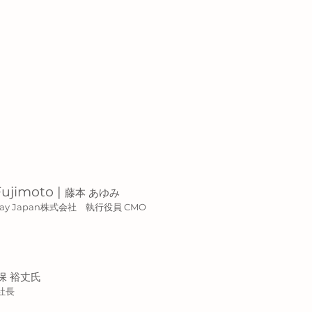
ujimoto |
藤本 あゆみ
 Play Japan株式会社 執行役員 CMO
保 裕丈氏
社長